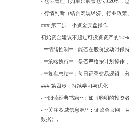
- 仓位管理（如单只股票仓位≤20%，总
- 行情判断（结合宏观经济、行业政
### 第三步：小资金实盘操作
初始资金建议不超过可投资资产的10
- **情绪控制**：能否在股价波动时
- **策略执行**：是否严格按计划操
- **复盘总结**：每日记录交易逻辑
### 第四步：持续学习与优化
- **阅读经典书籍**：如《聪明的
- **关注权威信息源**：证监会官
数据）。