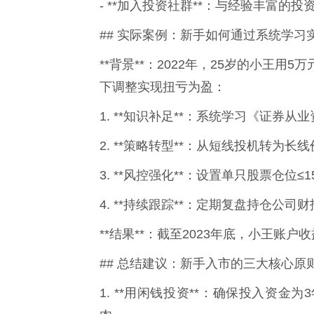
- **加入投资社群**：与经验丰富的
## 实际案例：新手如何通过系统学习
**背景**：2022年，25岁的小王
下调整实现扭亏为盈：
1. **知识补足**：系统学习《证券
2. **策略转型**：从短线投机转为
3. **风控强化**：设置单只股票仓位≤
4. **持续跟踪**：定期复盘持仓公
**结果**：截至2023年底，小王账户
## 总结建议：新手入市的三大核心原
1. **用闲钱投资**：确保投入资