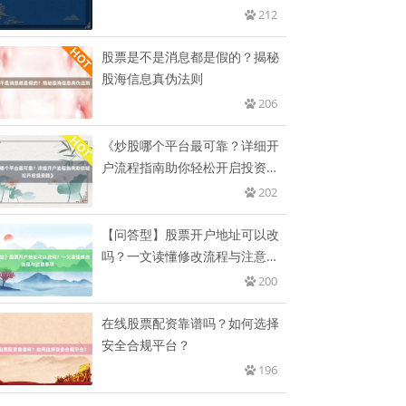
212
股票是不是消息都是假的？揭秘
股海信息真伪法则
206
《炒股哪个平台最可靠？详细开
户流程指南助你轻松开启投资
路》
202
【问答型】股票开户地址可以改
吗？一文读懂修改流程与注意事
项
200
在线股票配资靠谱吗？如何选择
安全合规平台？
196