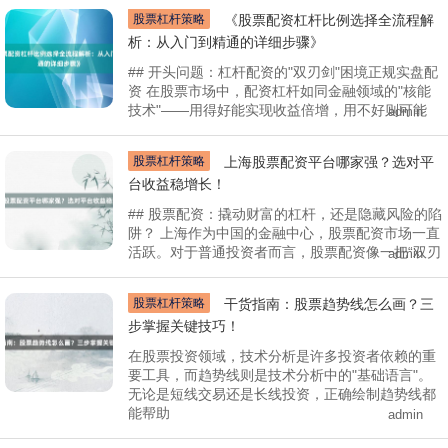
股票杠杆策略
《股票配资杠杆比例选择全流程解
析：从入门到精通的详细步骤》
## 开头问题：杠杆配资的"双刃剑"困境正规实盘配
资 在股票市场中，配资杠杆如同金融领域的"核能
技术"——用得好能实现收益倍增，用不好则可能
admin
股票杠杆策略
上海股票配资平台哪家强？选对平
台收益稳增长！
## 股票配资：撬动财富的杠杆，还是隐藏风险的陷
阱？ 上海作为中国的金融中心，股票配资市场一直
活跃。对于普通投资者而言，股票配资像一把“双刃
admin
股票杠杆策略
干货指南：股票趋势线怎么画？三
步掌握关键技巧！
在股票投资领域，技术分析是许多投资者依赖的重
要工具，而趋势线则是技术分析中的"基础语言"。
无论是短线交易还是长线投资，正确绘制趋势线都
能帮助
admin