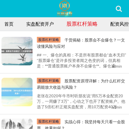
股票杠杆策略
首页
实盘配资开户
配资风控
股票杠杆策略
干货揭秘：股票会不会爆仓？一文
读懂风险与应对
## 一、爆仓的真相：不是所有股票都会“血本无归”
“股票爆仓”是许多投资者闻之色变的词，但真相
是：**普通股票账户本身不会爆仓**。爆仓通
admin
股票杠杆策略
股票配资原理详解：为什么杠杆交
易能放大收益与风险？
老张在2020年牛市时听朋友说“用5万本金配资20
万，一周赚了3万”，心动之下也开了配资账户。他
选了5倍杠杆正规实盘配资，用10万配资40万
admin
股票杠杆策略
实战心得：我坚持每天只看一会股
票，效果如何？