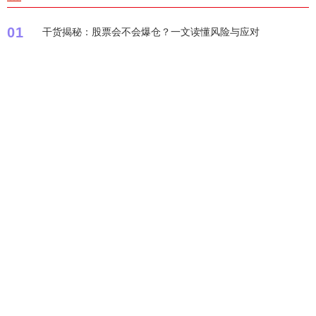
01
干货揭秘：股票会不会爆仓？一文读懂风险与应对
02
股票配资原理详解：为什么杠杆交易能放大收益与风险？
03
实战心得：我坚持每天只看一会股票，效果如何？
04
【问答型】股票配资杆怎么选？新手必看三大避坑指南
05
深度剖析股票配资公司：风险与机遇并存的投资新选择
标签列表
杠杆
揭秘
炒股
股票