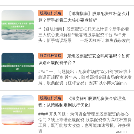
股票杠杆策略
【避坑指南】股票配资杠杆怎么计
算？新手必看三大核心要点解析
**【避坑指南】股票配资杠杆怎么计算？新手必看
三大核心要点解析**最靠谱股票配资平台 ### 开
头：新手错误场景——一场因杠杆计算失误引发的
admin
股票杠杆策略
郑州股票配资安全吗可靠吗？如何
识别正规配资平台？
#### 一、问题提出：配资市场的“双刃剑”效应线上
靠谱正规配资 近年来，随着郑州金融市场的快速发
展，股票配资（杠杆交易）因其“以小博大”的
admin
股票杠杆策略
《深度解析股票配资资金管理流
程：从策略制定到执行优化》
#### 开头问题：为何资金管理是股票配资的核心
命门？线上靠谱正规配资 股票配资作为高杠杆投资
工具，既可能放大收益，也可能加速亏损。许多投
资
admin