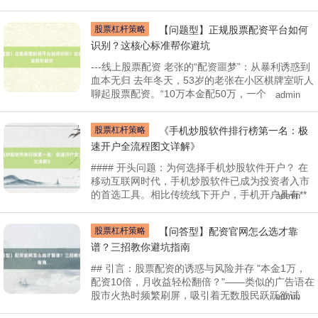
股票杠杆策略
【问题型】正规股票配资平台如何
识别？这核心标准帮你避坑
---线上股票配资 老张的“配资噩梦”：从暴利诱惑到
血本无归 去年冬天，53岁的老张在小区棋牌室听人
聊起股票配资。“10万本金配50万，一个
admin
股票杠杆策略
《手机炒股软件排行榜第一名：极
速开户全流程图文详解》
#### 开头问题：为何选择手机炒股软件开户？ 在
移动互联网时代，手机炒股软件已成为投资者入市
的首选工具。相比传统线下开户，手机开户具有**
admin
股票杠杆策略
【问答型】配资官网怎么选才靠
谱？三招教你避坑指南
## 引言：股票配资的诱惑与风险并存 "本金1万，
配资10倍，月收益轻松翻倍？"——类似的广告语在
股市火热时频繁刷屏，吸引着无数股民跃跃欲试
admin