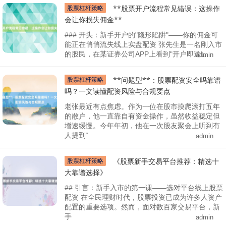
股票杠杆策略
**股票开户流程常见错误：这操作
会让你损失佣金**
### 开头：新手开户的"隐形陷阱"——你的佣金可
能正在悄悄流失线上实盘配资 张先生是一名刚入市
的股民，在某证券公司APP上看到"开户即送L
admin
股票杠杆策略
**问题型**：股票配资安全吗靠谱
吗？一文读懂配资风险与合规要点
老张最近有点焦虑。作为一位在股市摸爬滚打五年
的散户，他一直靠自有资金操作，虽然收益稳定但
增速缓慢。今年年初，他在一次股友聚会上听到有
人提到“
admin
股票杠杆策略
《股票新手交易平台推荐：精选十
大靠谱选择》
## 引言：新手入市的第一课——选对平台线上股票
配资 在全民理财时代，股票投资已成为许多人资产
配置的重要选项。然而，面对数百家交易平台，新
手
admin