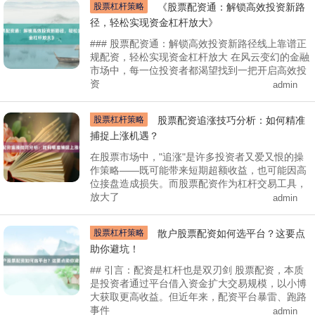
股票杠杆策略
《股票配资通：解锁高效投资新路
径，轻松实现资金杠杆放大》
### 股票配资通：解锁高效投资新路径线上靠谱正
规配资，轻松实现资金杠杆放大 在风云变幻的金融
市场中，每一位投资者都渴望找到一把开启高效投
资
admin
股票杠杆策略
股票配资追涨技巧分析：如何精准
捕捉上涨机遇？
在股票市场中，"追涨"是许多投资者又爱又恨的操
作策略——既可能带来短期超额收益，也可能因高
位接盘造成损失。而股票配资作为杠杆交易工具，
放大了
admin
股票杠杆策略
散户股票配资如何选平台？这要点
助你避坑！
## 引言：配资是杠杆也是双刃剑 股票配资，本质
是投资者通过平台借入资金扩大交易规模，以小博
大获取更高收益。但近年来，配资平台暴雷、跑路
事件
admin