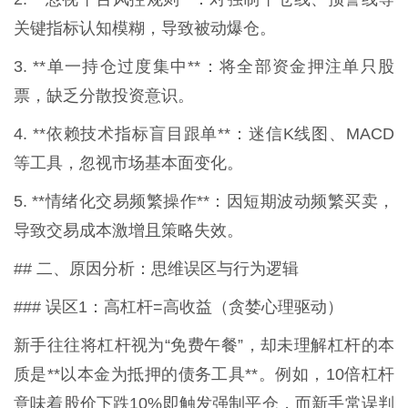
关键指标认知模糊，导致被动爆仓。
3. **单一持仓过度集中**：将全部资金押注单只股
票，缺乏分散投资意识。
4. **依赖技术指标盲目跟单**：迷信K线图、MACD
等工具，忽视市场基本面变化。
5. **情绪化交易频繁操作**：因短期波动频繁买卖，
导致交易成本激增且策略失效。
## 二、原因分析：思维误区与行为逻辑
### 误区1：高杠杆=高收益（贪婪心理驱动）
新手往往将杠杆视为“免费午餐”，却未理解杠杆的本
质是**以本金为抵押的债务工具**。例如，10倍杠杆
意味着股价下跌10%即触发强制平仓，而新手常误判