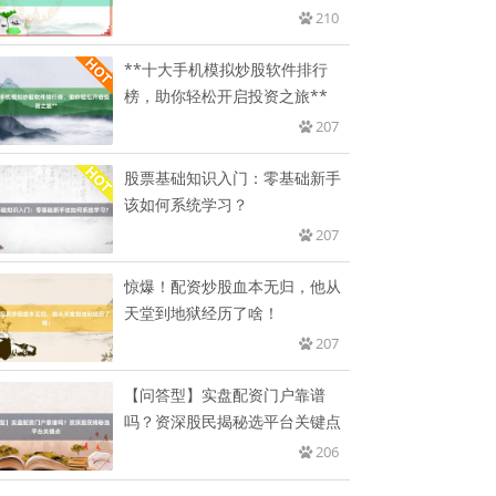
领跑
210
**十大手机模拟炒股软件排行
榜，助你轻松开启投资之旅**
207
股票基础知识入门：零基础新手
该如何系统学习？
207
惊爆！配资炒股血本无归，他从
天堂到地狱经历了啥！
207
【问答型】实盘配资门户靠谱
吗？资深股民揭秘选平台关键点
206