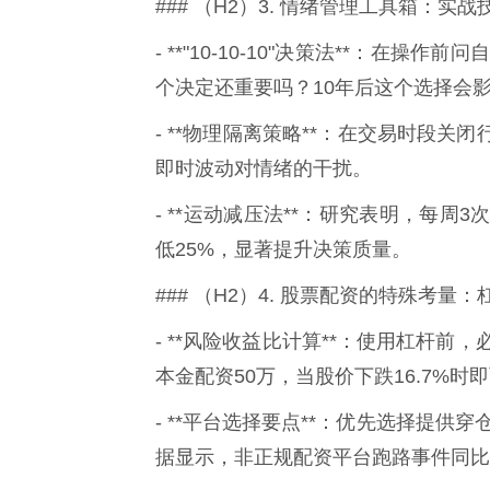
### （H2）3. 情绪管理工具箱：实
- **"10-10-10"决策法**：在
个决定还重要吗？10年后这个选择会
- **物理隔离策略**：在交易时段
即时波动对情绪的干扰。
- **运动减压法**：研究表明，每
低25%，显著提升决策质量。
### （H2）4. 股票配资的特殊考量
- **风险收益比计算**：使用杠杆
本金配资50万，当股价下跌16.7%时
- **平台选择要点**：优先选择提供
据显示，非正规配资平台跑路事件同比