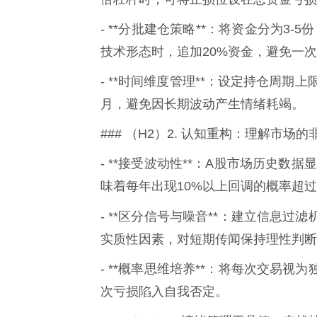
- **分批建仓策略**：将资金分为3
技术形态时，追加20%资金，避免一
- **时间维度管理**：设定持仓周
月，避免因长期波动产生情绪耗竭。
### （H2）2. 认知重构：理解市场
- **接受波动性**：A股市场历史数
味着每年出现10%以上回调的概率超过
- **区分信号与噪音**：建立信息过滤
实质性因素，对短期传闻保持理性判断
- **概率思维培养**：将每次交易
次亏损陷入自我否定。