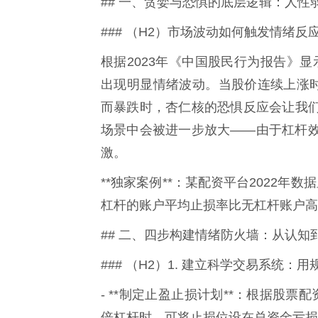
## 一、贪婪与恐惧的底层逻辑：人性
### （H2）市场波动如何触发情绪反
根据2023年《中国股民行为报告》显
出现明显情绪波动。当股价连续上涨时
而暴跌时，杏仁核的恐惧反应会让我
场景中会被进一步放大——由于杠杆
激。
**独家案例**：某配资平台2022年数
杠杆的账户平均止损率比无杠杆账户高
## 二、四步构建情绪防火墙：从认知
### （H2）1. 建立科学交易系统：
- **制定止盈止损计划**：根据股
倍杠杆时，可将止损位设在总资金亏损