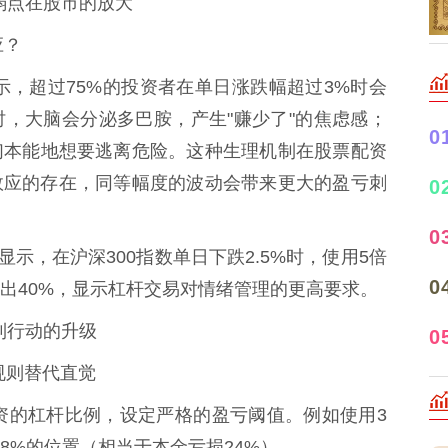
弱点在股市的放大
应？
示，超过75%的投资者在单日涨跌幅超过3%时会
，大脑会分泌多巴胺，产生"赚少了"的焦虑感；
0
们本能地想要逃离危险。这种生理机制在股票配资
效应的存在，同等幅度的波动会带来更大的盈亏刺
0
0
据显示，在沪深300指数单日下跌2.5%时，使用5倍
0
出40%，显示杠杆交易对情绪管理的更高要求。
到行动的升级
0
用规则替代直觉
票配资的杠杆比例，设定严格的盈亏阈值。例如使用3
8%的位置（相当于本金亏损24%）。