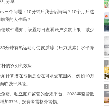
战技巧分享
操作前问自己三个问题：10分钟后我会后悔吗？10个月后这
影响我的人生吗？
关闭行情软件通知，设置每日查看账户次数上限，减少
周3次30分钟有氧运动可使皮质醇（压力激素）水平降
4
：杠杆的双刃剑效应
前，必须计算潜在亏损是否在可承受范围内。例如10万
即面临强平风险。
5
穿仓免赔、独立账户监管的合规平台。2023年监管数
增加37%，投资者需格外警惕。