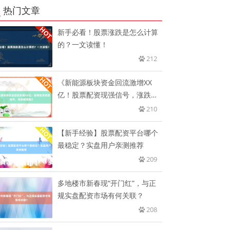
热门文章
新手必看！股票涨跌是怎么计算
的？一文读懂！
212
《新能源板块资金回流激增XX
亿！股票配资现强信号，涨跌幅
领跑
210
【新手经验】股票配资平台哪个
最稳定？实盘用户亲测推荐
209
多地楼市新春现“开门红”，与正
规实盘配资市场有何关联？
208