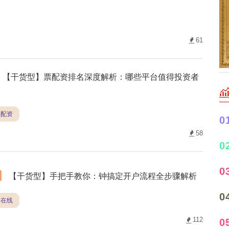
61
【干货型】票配资排名深度解析：哪些平台值得投资者
盘配资
0
58
0
0
【干货型】手把手教你：钟搞定开户流程全步骤解析
0
资在线
112
0