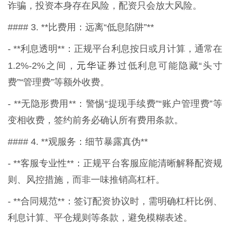
诈骗，投资本身存在风险，配资只会放大风险。
#### 3. **比费用：远离“低息陷阱”**
- **利息透明**：正规平台利息按日或月计算，通常在
元华证券
1.2%-2%之间，
过低利息可能隐藏“头寸
费”“管理费”等额外收费。
- **无隐形费用**：警惕“提现手续费”“账户管理费”等
变相收费，签约前务必确认所有费用条款。
#### 4. **观服务：细节暴露真伪**
- **客服专业性**：正规平台客服应能清晰解释配资规
则、风控措施，而非一味推销高杠杆。
- **合同规范**：签订配资协议时，需明确杠杆比例、
利息计算、平仓规则等条款，避免模糊表述。