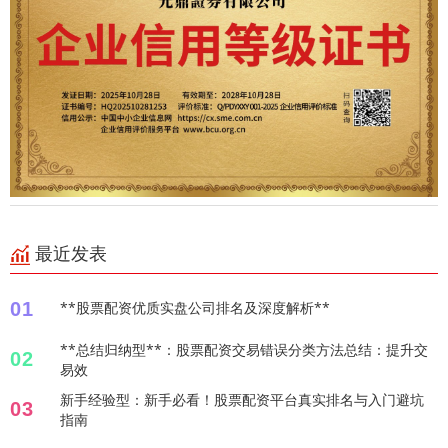
最近发表
01
**股票配资优质实盘公司排名及深度解析**
**总结归纳型**：股票配资交易错误分类方法总结：提升交
02
易效
新手经验型：新手必看！股票配资平台真实排名与入门避坑
03
指南