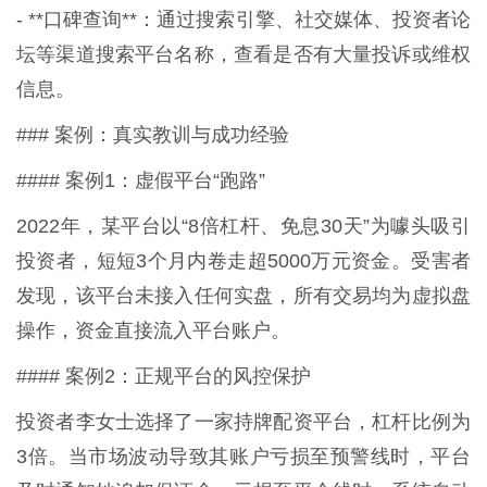
- **口碑查询**：通过搜索引擎、社交媒体、投资者论
坛等渠道搜索平台名称，查看是否有大量投诉或维权
信息。
### 案例：真实教训与成功经验
#### 案例1：虚假平台“跑路”
2022年，某平台以“8倍杠杆、免息30天”为噱头吸引
投资者，短短3个月内卷走超5000万元资金。受害者
发现，该平台未接入任何实盘，所有交易均为虚拟盘
操作，资金直接流入平台账户。
#### 案例2：正规平台的风控保护
投资者李女士选择了一家持牌配资平台，杠杆比例为
3倍。当市场波动导致其账户亏损至预警线时，平台