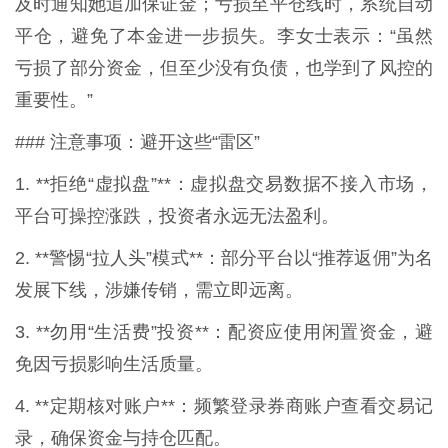
及时通知她追加保证金；亏损至平仓线时，系统自动
平仓，避免了本金进一步损失。李女士表示：“虽然
亏损了部分资金，但至少没有负债，也学到了风控的
重要性。”
### 注意事项：避开这些“雷区”
1. **拒绝“虚拟盘”**：虚拟盘交易数据不接入市场，
平台可操控涨跌，投资者永远无法盈利。
2. **警惕“拉人头”模式**：部分平台以“推荐返佣”为名
发展下线，涉嫌传销，需立即远离。
3. **勿用“生活费”投资**：配资应使用闲置资金，避
免因亏损影响生活质量。
4. **定期核对账户**：频繁登录券商账户查看交易记
录，确保资金与持仓匹配。