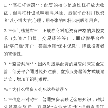
1. **高杠杆诱惑**：配资的核心是通过杠杆放大收
益，但高杠杆也意味着高风险。虚假平台利用投资
者“以小博大”的心理，用夸张的杠杆比例吸引用户。
2. **低门槛揽客**：正规券商对配资有严格的风控要
求（如资产门槛、交易经验等），而虚假平台往
往“零门槛”开户，甚至承诺“保本保息”，降低投资者
的警惕性。
3. **监管漏洞**：国内对股票配资的监管尚未完全完
善，部分平台通过境外注册、虚拟服务器等方式规避
监管，增加了识别难度。
### 为什么很多人会犯这些错误？
1. **信息不对称**：普通投资者缺乏金融知识，难以
分辨平台资质，容易被“专业术语”和“虚假资质证