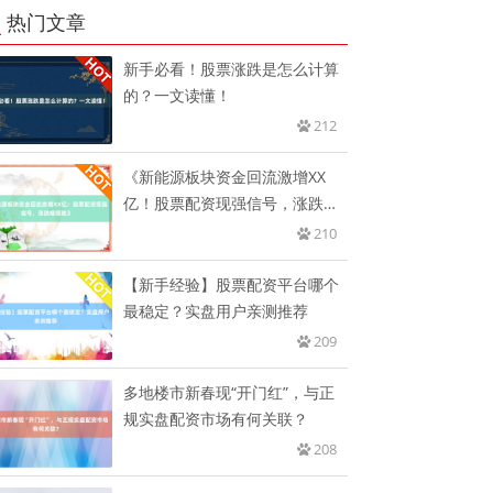
热门文章
新手必看！股票涨跌是怎么计算
的？一文读懂！
212
《新能源板块资金回流激增XX
亿！股票配资现强信号，涨跌幅
领跑
210
【新手经验】股票配资平台哪个
最稳定？实盘用户亲测推荐
209
多地楼市新春现“开门红”，与正
规实盘配资市场有何关联？
208