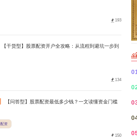
193
【干货型】股票配资开户全攻略：从流程到避坑一步到
0
134
0
【问答型】股票配资最低多少钱？一文读懂资金门槛
0
0
票配资
0
150